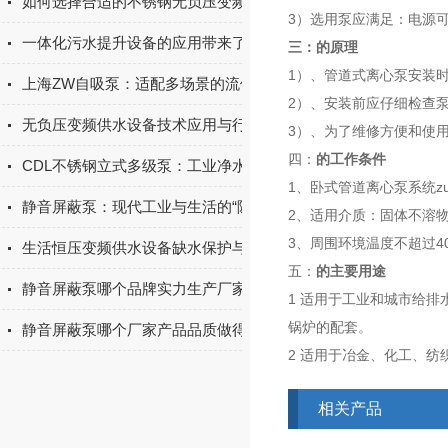
如何选择合适的不锈钢无负压变频供水设备？
3）选用
泵应满足：电源
一体化污水提升设备的应用带来了诸多好处
三：
的原理
1）、管道式离心泵安装
上海ZW自吸泵：适配多场景的流体输送实用设备
2）、安装
前应仔细检查
无负压变频供水设备技术应用与行业发展探究
3）、为了维修方便和使
四：
的工作条件
CDL不锈钢立式多级泵：工业净水与增压输送优选设备
1、卧式管道离心泵系统zu
静音屏蔽泵：现代工业与生活的“隐形”守护者
2、适用介质：固体不溶物
3、周围环境温度不超过4
生活恒压变频供水设备缺水保护与故障自诊断功能
五：
的主要用途
静音屏蔽泵哪个品牌实力生产厂家的产品质量做得好？上海淳特
1 适用于工业和城市给
锅炉的配套。
静音屏蔽泵哪个厂家产品品质做得好？上海淳特定有一席之地
2
适用于冶金、化工、纺
相关产品