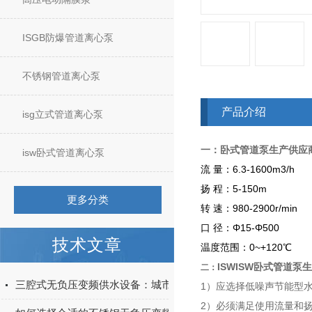
ISGB防爆管道离心泵
不锈钢管道离心泵
产品介绍
isg立式管道离心泵
一：卧式管道泵生产供应
isw卧式管道离心泵
流 量：6.3-1600m3/h
扬 程：5-150m
更多分类
转 速：980-2900r/min
口 径：Φ15-Φ500
技术文章
温度范围：0~+120℃
ISWISW卧式管道泵
二：
三腔式无负压变频供水设备：城市二次供水的智能适配方案
1）应选择低噪声节能型
2）必须满足使用流量和