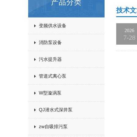
产品分类
技术文
变频供水设备
2026
7-28
消防泵设备
污水提升器
管道式离心泵
W型漩涡泵
QJ潜水式深井泵
zw自吸排污泵