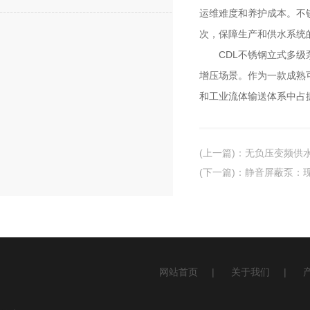
运维难度和养护成本。不
次，保障生产和供水系统
CDL不锈钢立式多级泵
增压场景。作为一款成熟
和工业流体输送体系中占
(上一篇)
：
无负压变频供
(下一篇)
：
静音屏蔽泵：现
网站首页
|
关于我们
|