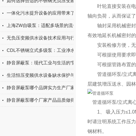
如何选择合适的不锈钢无负压变频供水设备？
叶轮直接安装在电机
一体化污水提升设备的应用带来了诸多好处
轴向负荷，从而保证了
上海ZW自吸泵：适配多场景的流体输送实用设备
轴封采用机械密封或
有效地延长机械密封的
无负压变频供水设备技术应用与行业发展探究
安装检修方便，无需
CDL不锈钢立式多级泵：工业净水与增压输送优选设备
可根据使用要求即流
静音屏蔽泵：现代工业与生活的“隐形”守护者
可根据管路布置的要
管道循环泵/立式离
生活恒压变频供水设备缺水保护与故障自诊断功能
层建筑增压送水、园林
静音屏蔽泵哪个品牌实力生产厂家的产品质量做得好？上海淳特
静音屏蔽泵哪个厂家产品品质做得好？上海淳特定有一席之地
管道循环泵/立式离心
1、 吸入压力≤1.0M
时请注明系统工作压力
钢材料。