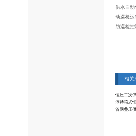
供水自动
动巡检运
防巡检控
相关
恒压二次
淳特箱式
管网叠压