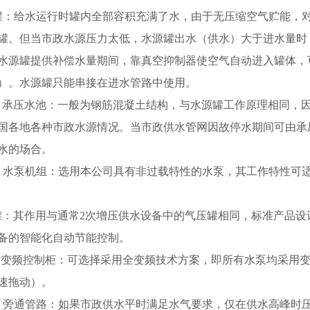
罐：给水运行时罐内全部容积充满了水，由于无压缩空气贮能，
罐。但当市政水源压力太低，水源罐出水（供水）大于进水量时
源罐提供补偿水量期间，靠真空抑制器使空气自动进入罐体，
）。水源罐只能串接在进水管路中使用。
水池：一般为钢筋混凝土结构，与水源罐工作原理相同，因
国各地各种市政水源情况。当市政供水管网因故停水期间可由承
供水的场合。
机组：选用本公司具有非过载特性的水泵，其工作特性可适
罐：其作用与通常2次增压供水设备中的气压罐相同，标准产品
备的智能化自动节能控制。
控制柜：可选择采用全变频技术方案，即所有水泵均采用变
调速拖动）。
管路：如果市政供水平时满足水气要求，仅在供水高峰时压