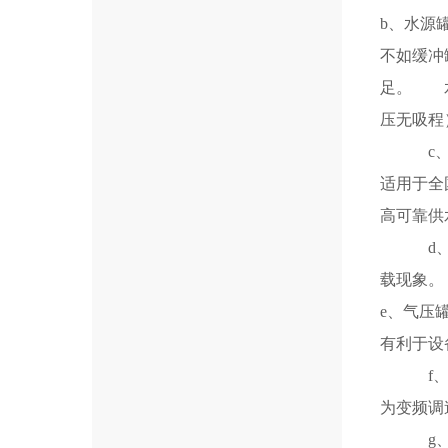
b、水源
不如缓冲
足。 水
压无吸程
c、承压
适用于全
高可靠
d、水泵
载现象。
e、气压
有利于设
f、变频
为变频
g、旁通