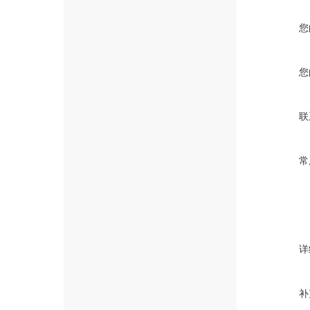
您
您
联
常
详
补