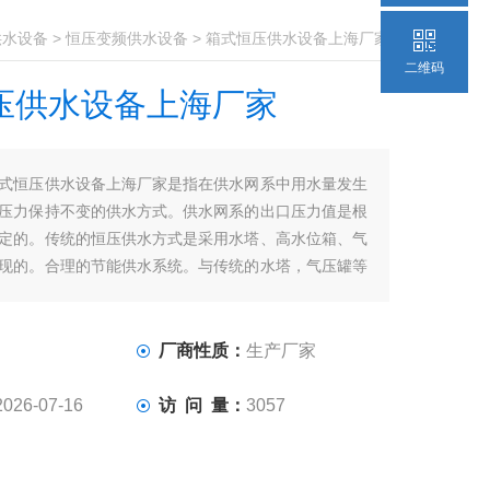
供水设备
>
恒压变频供水设备
> 箱式恒压供水设备上海厂家
二维码
压供水设备上海厂家
式恒压供水设备上海厂家是指在供水网系中用水量发生
压力保持不变的供水方式。供水网系的出口压力值是根
定的。传统的恒压供水方式是采用水塔、高水位箱、气
现的。合理的节能供水系统。与传统的水塔，气压罐等
，不论是投资、运行的经济性、还是系统的稳定性、可
程度等方面都具有优势。
厂商性质：
生产厂家
2026-07-16
访 问 量：
3057