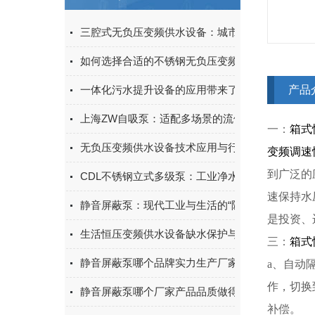
三腔式无负压变频供水设备：城市二次供水的智能
如何选择合适的不锈钢无负压变频供水设备？
一体化污水提升设备的应用带来了诸多好处
产品
上海ZW自吸泵：适配多场景的流体输送实用设备
一：
箱式
无负压变频供水设备技术应用与行业发展探究
变频调速
到广泛的
CDL不锈钢立式多级泵：工业净水与增压输送优选
速保持水
静音屏蔽泵：现代工业与生活的“隐形”守护者
是投资、
生活恒压变频供水设备缺水保护与故障自诊断功能
三：
箱式
静音屏蔽泵哪个品牌实力生产厂家的产品质量做得
a、自动
作，切换
静音屏蔽泵哪个厂家产品品质做得好？上海淳特定
补偿。