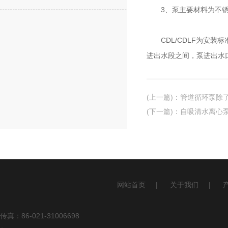
3、泵主要材料为不锈
CDL/CDLF为安装
进出水段之间，泵进出水
(上一篇)
：
管道循环泵除
(下一篇)
：
自吸清水离心
网站首页
|
关于我们
|
传真：86-021-31006698