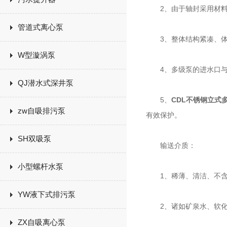
2、由于轴封采用材料为
管道式离心泵
3、整体结构紧凑、体
W型漩涡泵
4、多级泵的进水口与
QJ潜水式深井泵
5、
CDL不锈钢立式
zw自吸排污泵
有效保护。
SH双吸泵
输送介质：
小型螺杆水泵
1、稀薄、清洁、不含
YW液下式排污泵
2、诸如矿泉水、软化
ZX自吸离心泵