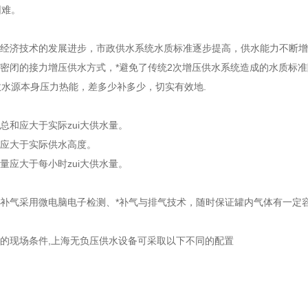
困难。
会经济技术的发展进步，市政供水系统水质标准逐步提高，供水能力不断
续密闭的接力增压供水方式，*避免了传统2次增压供水系统造成的水质标
政水源本身压力热能，差多少补多少，切实有效地.
量总和应大于实际zui大供水量。
程应大于实际供水高度。
容量应大于每小时zui大供水量。
：
罐的补气采用微电脑电子检测、*补气与排气技术，随时保证罐内气体有一
户的现场条件,上海无负压供水设备可采取以下不同的配置