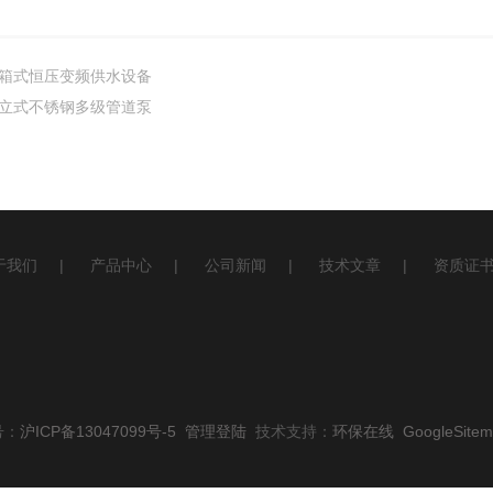
箱式恒压变频供水设备
立式不锈钢多级管道泵
于我们
|
产品中心
|
公司新闻
|
技术文章
|
资质证
号：
沪ICP备13047099号-5
管理登陆
技术支持：
环保在线
GoogleSite