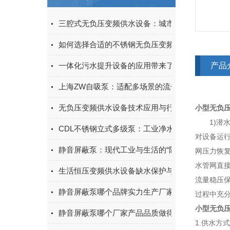
三腔式无负压变频供水设备：城市二次供水的智能
如何选择合适的不锈钢无负压变频供水设备？
一体化污水提升设备的应用带来了诸多好处
产品
上海ZW自吸泵：适配多场景的流体输送实用设备
无负压变频供水设备技术应用与行业发展探究
小型无负
1)潜水泵
CDL不锈钢立式多级泵：工业净水与增压输送优选
对设备运
静音屏蔽泵：现代工业与生活的“隐形”守护者
网压力恢
水管网直
生活恒压变频供水设备缺水保护与故障自诊断功能
流量稳压
静音屏蔽泵哪个品牌实力生产厂家的产品质量做得
过程中充分
小型无负
静音屏蔽泵哪个厂家产品品质做得好？上海淳特定
1.供水