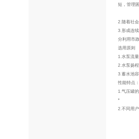
短，管理
2.随着社
3.形成连
分利用市
选用原则
1.水泵流
2.水泵扬
3.蓄水池
性能特点
1.气压
*
2.不同用