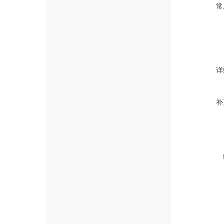
常
详
补