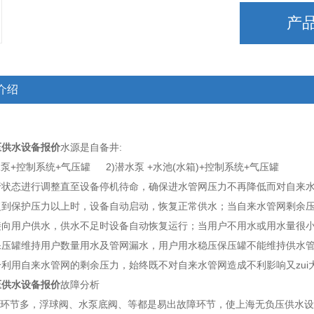
产
适配方案
介绍
压供水设备报价
水源是自备井:
+控制系统+气压罐 2)潜水泵 +水池(水箱)+控制系统+气压罐
设备
行状态进行调整直至设备停机待命，确保进水管网压力不再降低而对自来
复到保护压力以上时，设备自动启动，恢复正常供水；当自来水管网剩余
接向用户供水，供水不足时设备自动恢复运行；当用户不用水或用水量很
保压罐维持用户数量用水及管网漏水，用户用水稳压保压罐不能维持供水
好？上海淳特主流型号介绍
利用自来水管网的剩余压力，始终既不对自来水管网造成不利影响又zui
压供水设备报价
故障分析
有一席之地
方式环节多，浮球阀、水泵底阀、等都是易出故障环节，使上海无负压供水