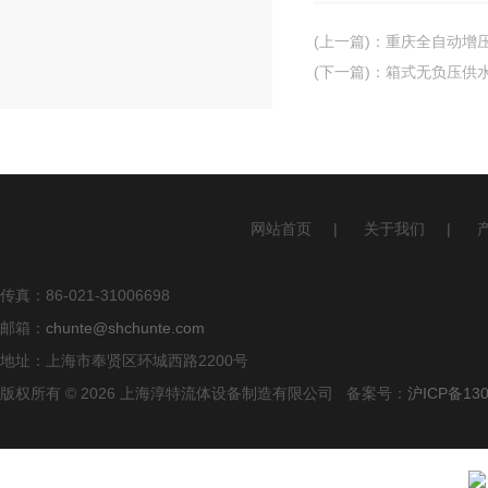
(上一篇)
：
重庆全自动增压
(下一篇)
：
箱式无负压供
网站首页
|
关于我们
|
传真：86-021-31006698
邮箱：
chunte@shchunte.com
地址：上海市奉贤区环城西路2200号
版权所有 © 2026 上海淳特流体设备制造有限公司 备案号：
沪ICP备130