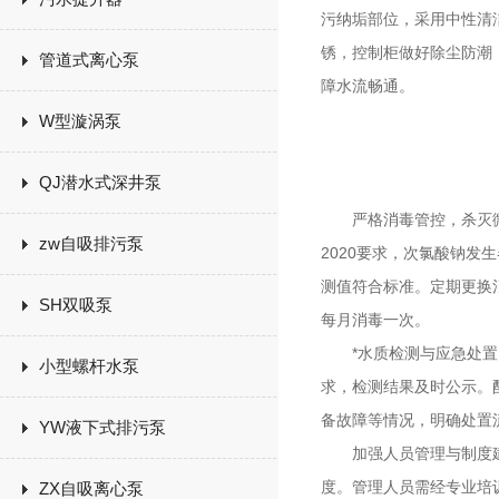
污纳垢部位，采用中性清
锈，控制柜做好除尘防潮
管道式离心泵
障水流畅通。
W型漩涡泵
QJ潜水式深井泵
严格消毒管控，杀灭微
zw自吸排污泵
2020要求，次氯酸钠发
测值符合标准。定期更换
SH双吸泵
每月消毒一次。
*水质检测与应急处置，
小型螺杆水泵
求，检测结果及时公示。
备故障等情况，明确处置
YW液下式排污泵
加强人员管理与制度建设
度。管理人员需经专业培
ZX自吸离心泵