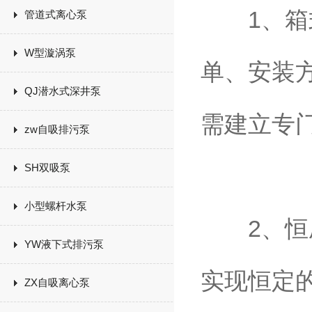
1、箱式
管道式离心泵
W型漩涡泵
单、安装
QJ潜水式深井泵
需建立专
zw自吸排污泵
SH双吸泵
小型螺杆水泵
2、恒压
YW液下式排污泵
实现恒定
ZX自吸离心泵