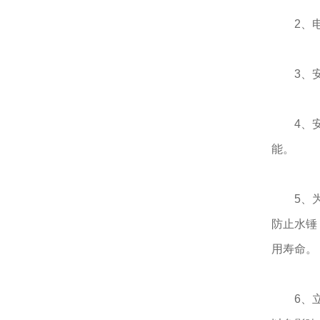
2、电机
3、安装
4、安装
能。
5、为了
防止水锤
用寿命。
6、立式