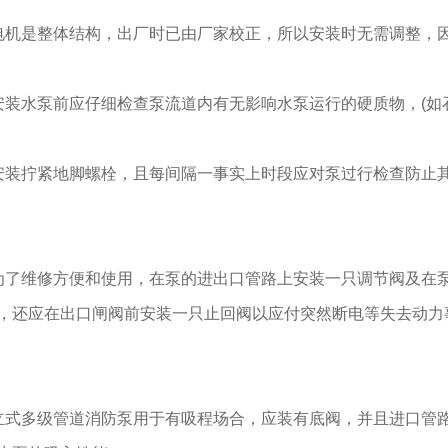
是整体结构，出厂时已由厂家校正，所以安装时无需调整，
水泵前应仔细检查泵流道内有无影响水泵运行的硬质物，(如石
拧紧地脚螺栓，且每间隔一事实上时段应对泵过行检查防止其
维修方便和使用，在泵的进出口管路上安装一只调节阀及在泵
，还应在出口闸阀前安装一只止回阀以应付突然断电等失去动力
多级管道消防泵用于有吸程场合，应装有底阀，并且进口管路