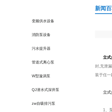
产品分类
新闻百
变频供水设备
消防泵设备
污水提升器
立式
管道式离心泵
封,无泄
装于任一
W型漩涡泵
QJ潜水式深井泵
立式
zw自吸排污泵
1、泵下