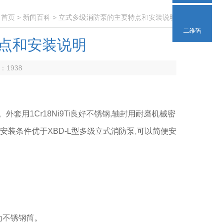
：
首页
>
新闻百科
> 立式多级消防泵的主要特点和安装说明
二维码
点和安装说明
数：
1938
用1Cr18Ni9Ti良好不锈钢,轴封用耐磨机械密
安装条件优于XBD-L型多级立式消防泵,可以简便安
为不锈钢筒。