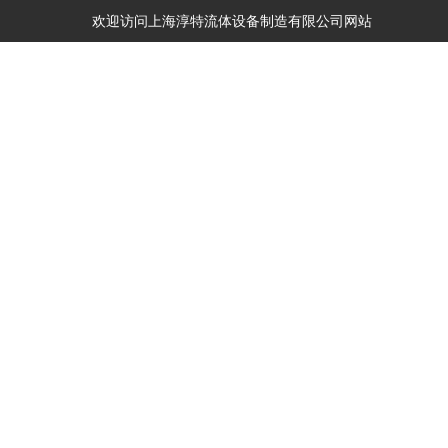
欢迎访问上海淳特流体设备制造有限公司网站