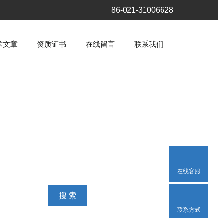
86-021-31006628
术文章
资质证书
在线留言
联系我们
在线客服
联系方式