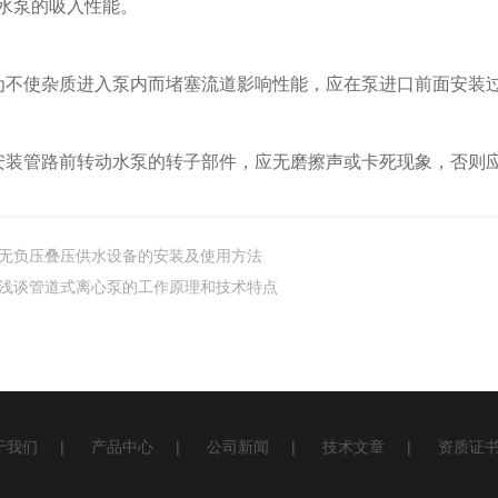
水泵的吸入性能。
使杂质进入泵内而堵塞流道影响性能，应在泵进口前面安装
管路前转动水泵的转子部件，应无磨擦声或卡死现象，否则应
无负压叠压供水设备的安装及使用方法
浅谈管道式离心泵的工作原理和技术特点
于我们
|
产品中心
|
公司新闻
|
技术文章
|
资质证