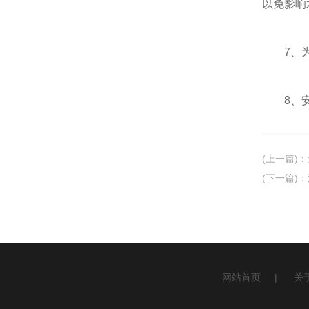
以免影响
7、为不
8、安装
(上一篇)
：
(下一篇)
：
网站首页
|
关