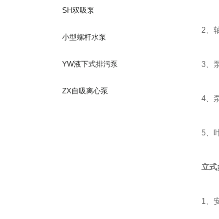
SH双吸泵
2、轴
小型螺杆水泵
YW液下式排污泵
3、泵由
ZX自吸离心泵
4、泵出
5、叶轮
立式
1、安装