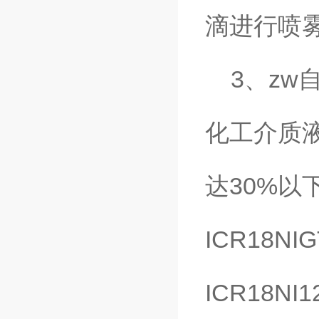
滴进行喷
3、zw
化工介质
达30%以
ICR18NI
ICR18NI1