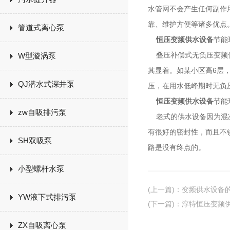
水管网不会产生任何副作
靠、维护方便等诸多优点
管道式离心泵
恒压变频供水设备
节能
叠压补偿式无负压变频供
W型漩涡泵
其显着。如某小区高6层
QJ潜水式深井泵
压，在用水低峰期时无负
恒压变频供水设备
节能
zw自吸排污泵
老式的供水设备因为混凝
有很好的密封性，而且不
SH双吸泵
路是没有终点的。
小型螺杆水泵
(上一篇)
：
变频供水设备
YW液下式排污泵
(下一篇)
：
淳特恒压变频
ZX自吸离心泵