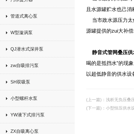
且水源罐贮水也己消
管道式离心泵
当市政水源压力太低
源罐提供的zui大补
W型漩涡泵
QJ潜水式深井泵
静音式管网叠压供
喝的是抵挡水”的现
zw自吸排污泵
以超低静音的供水设
SH双吸泵
小型螺杆水泵
(上一篇)
：
浅析无负压叠
(下一篇)
：
小型恒压供水
YW液下式排污泵
ZX自吸离心泵