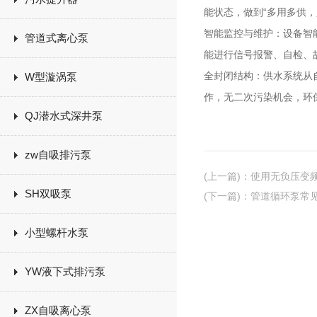
能状态，做到“多用多供
智能监控与维护：设备智
管道式离心泵
能进行信号报警、自检、
全封闭结构：供水系统从
W型漩涡泵
作，无二次污染机会，环
QJ潜水式深井泵
zw自吸排污泵
(上一篇)
：
使用无负压变
SH双吸泵
(下一篇)
：
管道循环泵常
小型螺杆水泵
YW液下式排污泵
ZX自吸离心泵