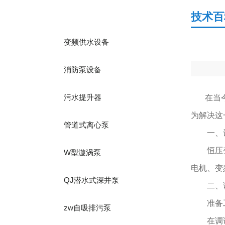
产品分类
技术百
变频供水设备
消防泵设备
污水提升器
在当今社
为解决这
管道式离心泵
一、设
恒压变频
W型漩涡泵
电机、变
QJ潜水式深井泵
二、调
准备
zw自吸排污泵
在调试之