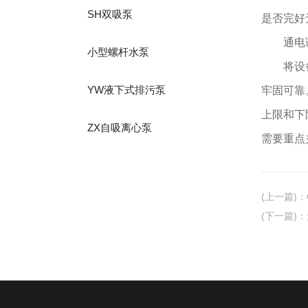
SH双吸泵
是否完好
通电
小型螺杆水泵
将设备电
YW液下式排污泵
牢固可靠
上限和下
ZX自吸离心泵
需要重点
(上一篇)
：
(下一篇)
：